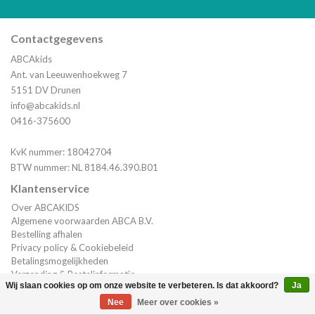
Contactgegevens
ABCAkids
Ant. van Leeuwenhoekweg 7
5151 DV Drunen
info@abcakids.nl
0416-375600
KvK nummer: 18042704
BTW nummer: NL 8184.46.390.B01
Klantenservice
Over ABCAKIDS
Algemene voorwaarden ABCA B.V.
Bestelling afhalen
Privacy policy & Cookiebeleid
Betalingsmogelijkheden
Verzending & Bestelinformatie
Wij slaan cookies op om onze website te verbeteren. Is dat akkoord?
Ja
Klantenservice
(0)
| €0,00
Nee
Meer over cookies »