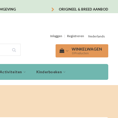
OMGEVING
ORIGINEEL & BREED AANBOD
Inloggen
|
Registreren
Nederlands
WINKELWAGEN
0
Producten
Activiteiten
Kinderboeken