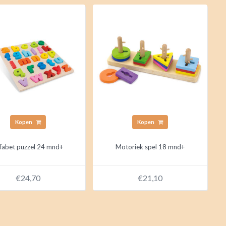
Kopen
Kopen
fabet puzzel 24 mnd+
Motoriek spel 18 mnd+
€24,70
€21,10