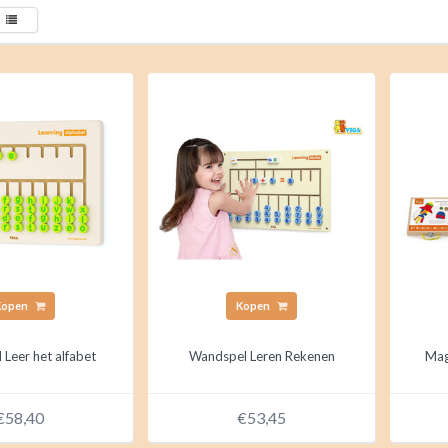
Kopen
Kopen
Leer het alfabet
Wandspel Leren Rekenen
Mag
€58,40
€53,45