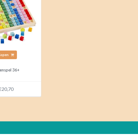
Kopen
enspel 36+
€20,70