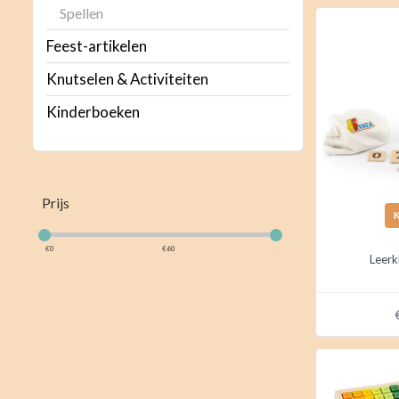
Spellen
Feest-artikelen
Knutselen & Activiteiten
Kinderboeken
Prijs
€
0
€
60
Leer