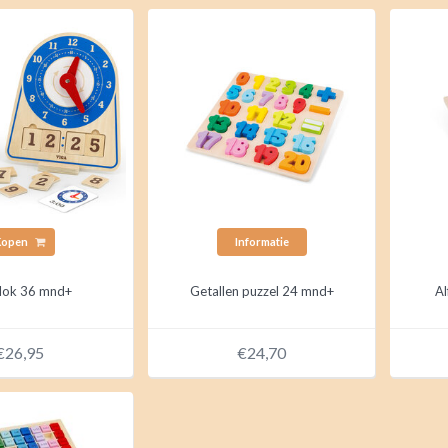
Kopen
Informatie
klok 36 mnd+
Getallen puzzel 24 mnd+
Al
€26,95
€24,70