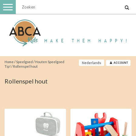
Toggle
navigation
Home
/
Speelgoed
/
Houten Speelgoed
Nederlands
ACCOUNT
Tip!
/
Rollenspel hout
Rollenspel hout