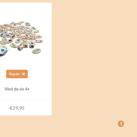
Kopen
Vind de vis 4+
€29,95
1