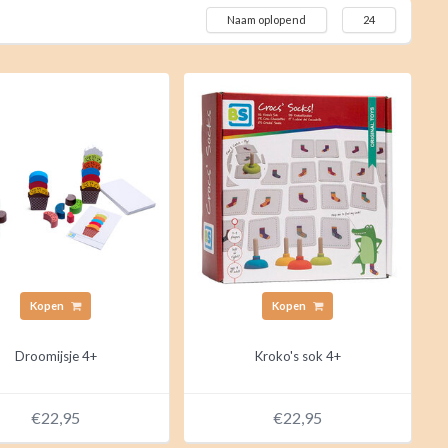
Naam oplopend
24
Kopen
Kopen
Droomijsje 4+
Kroko's sok 4+
€22,95
€22,95