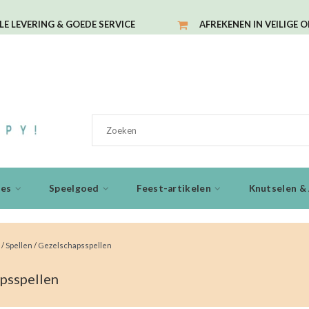
LE LEVERING & GOEDE SERVICE
AFREKENEN IN VEILIGE 
ies
Speelgoed
Feest-artikelen
Knutselen & 
/
Spellen
/
Gezelschapsspellen
psspellen