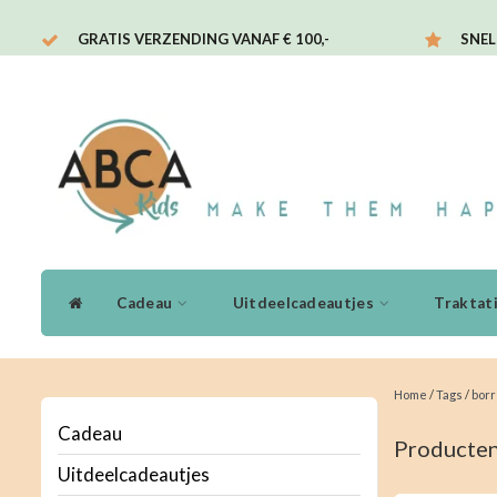
GRATIS VERZENDING VANAF € 100,-
SNEL
Cadeau
Uitdeelcadeautjes
Traktat
Home
/
Tags
/
borr
Cadeau
Producten
Uitdeelcadeautjes