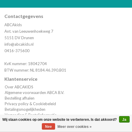
Contactgegevens
ABCAkids
Ant. van Leeuwenhoekweg 7
5151 DV Drunen
info@abcakids.nl
0416-375600
KvK nummer: 18042704
BTW nummer: NL 8184.46.390.B01
Klantenservice
Over ABCAKIDS
Algemene voorwaarden ABCA B.V.
Bestelling afhalen
Privacy policy & Cookiebeleid
Betalingsmogelijkheden
Verzending & Bestelinformatie
Wij slaan cookies op om onze website te verbeteren. Is dat akkoord?
Ja
Klantenservice
(0)
| €0,00
Nee
Meer over cookies »