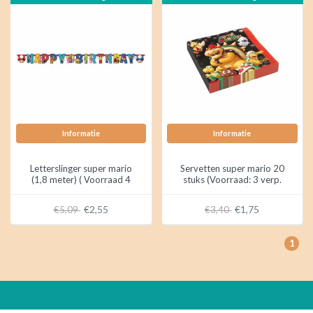
Informatie
Informatie
Letterslinger super mario
Servetten super mario 20
(1,8 meter) ( Voorraad 4
stuks (Voorraad: 3 verp.
stuks OP=OP)
OP=OP)
€2,55
€1,75
€5,09
€3,40
1