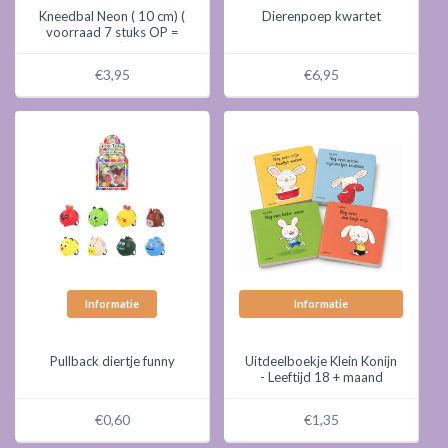
Kneedbal Neon ( 10 cm) (
Dierenpoep kwartet
voorraad 7 stuks OP =
OP)
€3,95
€6,95
Informatie
Informatie
Pullback diertje funny
Uitdeelboekje Klein Konijn
- Leeftijd 18 + maand
€0,60
€1,35