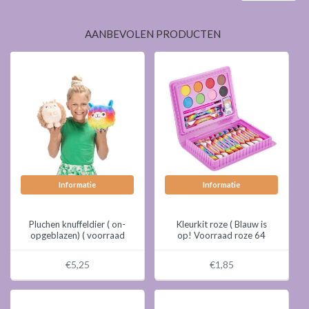
AANBEVOLEN PRODUCTEN
Informatie
Informatie
Pluchen knuffeldier ( on-
Kleurkit roze ( Blauw is
opgeblazen) ( voorraad
op! Voorraad roze 64
98 stuks OP = OP)
stuks OP = OP)
€5,25
€1,85