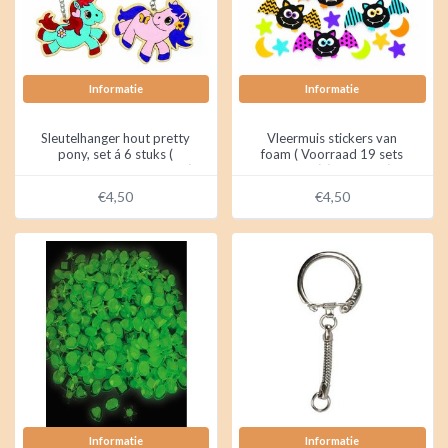
Informatie
Informatie
Sleutelhanger hout pretty
Vleermuis stickers van
pony, set á 6 stuks (
foam ( Voorraad 19 sets
Voorraad 4 stuks OP=OP)
OP=OP) (120 stuks)
€4,50
€4,50
Informatie
Informatie