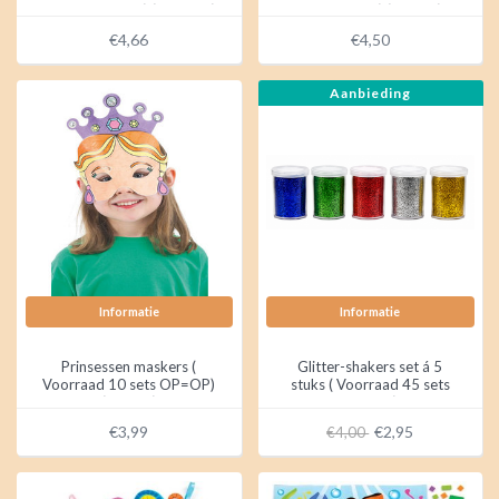
26 sets OP=OP) (12 stuks)
sets OP=OP) (3 stuks)
€4,66
€4,50
Aanbieding
Informatie
Informatie
Prinsessen maskers (
Glitter-shakers set á 5
Voorraad 10 sets OP=OP)
stuks ( Voorraad 45 sets
(6 stuks)
OP=OP)
€3,99
€2,95
€4,00