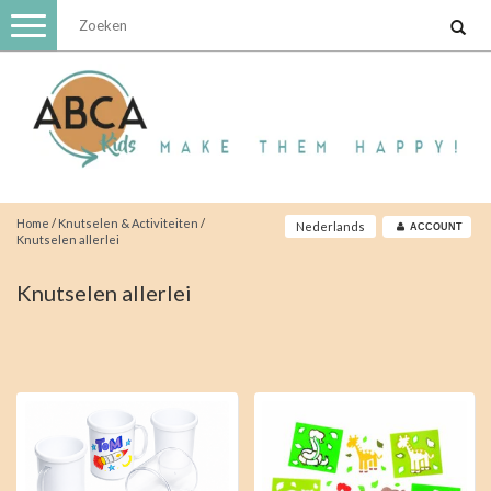
Toggle
navigation
Home
/
Knutselen & Activiteiten
/
Nederlands
ACCOUNT
Knutselen allerlei
Knutselen allerlei