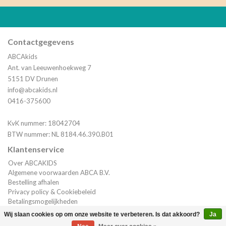
Contactgegevens
ABCAkids
Ant. van Leeuwenhoekweg 7
5151 DV Drunen
info@abcakids.nl
0416-375600
KvK nummer: 18042704
BTW nummer: NL 8184.46.390.B01
Klantenservice
Over ABCAKIDS
Algemene voorwaarden ABCA B.V.
Bestelling afhalen
Privacy policy & Cookiebeleid
Betalingsmogelijkheden
Verzending & Bestelinformatie
Wij slaan cookies op om onze website te verbeteren. Is dat akkoord?
Ja
Klantenservice
(0)
| €0,00