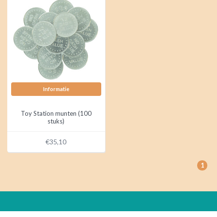
Informatie
Toy Station munten (100
stuks)
€35,10
1