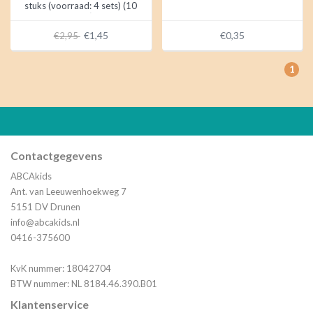
stuks (voorraad: 4 sets) (10
stuks)
€1,45
€0,35
€2,95
1
Contactgegevens
ABCAkids
Ant. van Leeuwenhoekweg 7
5151 DV Drunen
info@abcakids.nl
0416-375600
KvK nummer: 18042704
BTW nummer: NL 8184.46.390.B01
Klantenservice