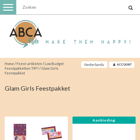
Toggle
navigation
Home
/
Feest-artikelen
/
Low Budget
Nederlands
ACCOUNT
Feestpakketten TIP!!
/
Glam Girls
Feestpakket
Glam Girls Feestpakket
Aanbieding