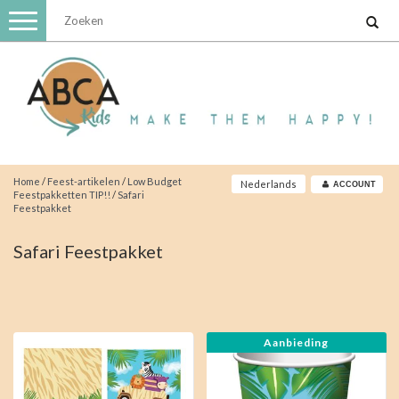
Toggle
navigation
Home
/
Feest-artikelen
/
Low Budget
Nederlands
ACCOUNT
Feestpakketten TIP!!
/
Safari
Feestpakket
Safari Feestpakket
Aanbieding