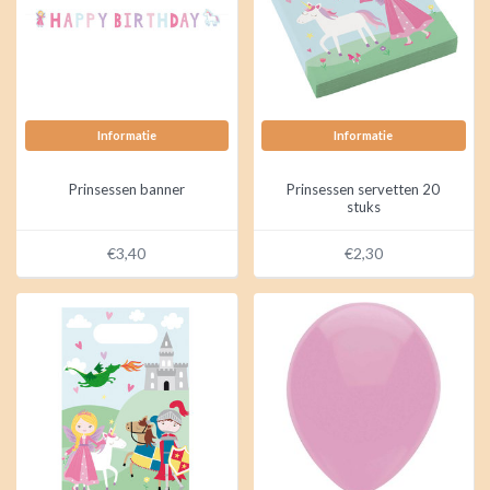
piratenfeest, wij maken het mogelijk! Zo beleeft jouw kind een
feest om niet te vergeten en hebben uitgenodigde vriendjes en
vriendinnetjes een leuke tijd. Kijk rond op de website en bestel de
leukste kinderfeestartikelen
! Voor vragen kun je ons bereiken
via
info@abcakids.nl
.
Informatie
Informatie
Prinsessen banner
Prinsessen servetten 20
stuks
€3,40
€2,30