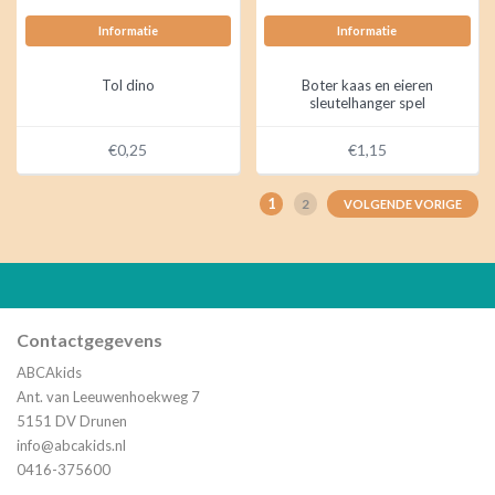
Informatie
Informatie
Tol dino
Boter kaas en eieren
sleutelhanger spel
€0,25
€1,15
1
2
VOLGENDE VORIGE
Contactgegevens
ABCAkids
Ant. van Leeuwenhoekweg 7
5151 DV Drunen
info@abcakids.nl
0416-375600