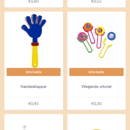
€0,60
€0,55
Informatie
Informatie
Handenklapper
Vliegende schotel
€0,45
€0,30