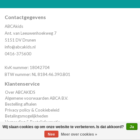
Contactgegevens
ABCAkids
Ant. van Leeuwenhoekweg 7
5151 DV Drunen
info@abcakids.nl
0416-375600
KvK nummer: 18042704
BTW nummer: NL 8184.46.390.B01
Klantenservice
Over ABCAKIDS
Algemene voorwaarden ABCA B.V.
Bestelling afhalen
Privacy policy & Cookiebeleid
Betalingsmogelijkheden
Verzending & Bestelinformatie
Wij slaan cookies op om onze website te verbeteren. Is dat akkoord?
Ja
Klantenservice
(0)
| €0,00
Nee
Meer over cookies »