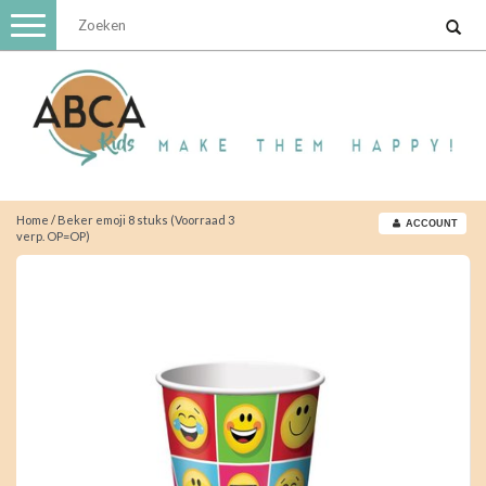
Toggle
navigation
Home
/
Beker emoji 8 stuks (Voorraad 3
ACCOUNT
verp. OP=OP)