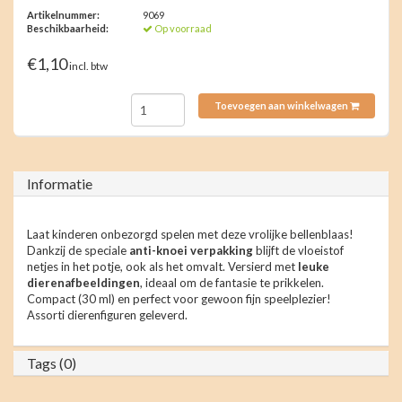
Artikelnummer:
9069
Beschikbaarheid:
Op voorraad
€1,10
incl. btw
Toevoegen aan winkelwagen
Informatie
Laat kinderen onbezorgd spelen met deze vrolijke bellenblaas!
Dankzij de speciale
anti-knoei verpakking
blijft de vloeistof
netjes in het potje, ook als het omvalt. Versierd met
leuke
dierenafbeeldingen
, ideaal om de fantasie te prikkelen.
Compact (30 ml) en perfect voor gewoon fijn speelplezier!
Assorti dierenfiguren geleverd.
Tags (0)