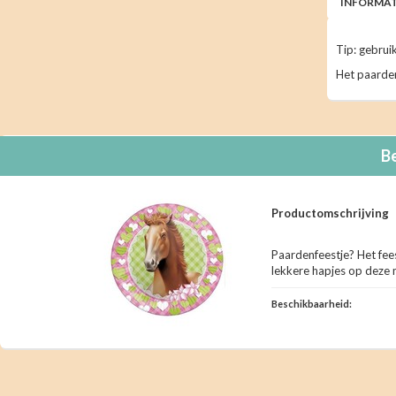
INFORMAT
Tip: gebrui
Het paarden
B
Productomschrijving
Paardenfeestje? Het fees
lekkere hapjes op deze
Beschikbaarheid: