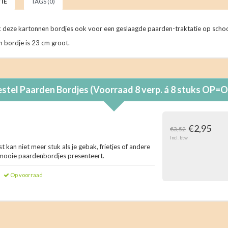
IE
TAGS (0)
k deze kartonnen bordjes ook voor een geslaagde paarden-traktatie op schoo
 bordje is 23 cm groot.
estel
Paarden Bordjes (Voorraad 8 verp. á 8 stuks OP=O
€2,95
€3,52
Incl. btw
t kan niet meer stuk als je gebak, frietjes of andere
 mooie paardenbordjes presenteert.
Op voorraad