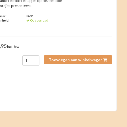
of andere lekkere hapjes op deze mooie
rdjes presenteert.
mmer:
PA06
rheid:
Op voorraad
,95
incl. btw
Toevoegen aan winkelwagen