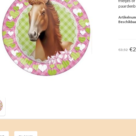
frietjes 
paardenbo
Artikelnu
Beschikbaa
€2
€3,52