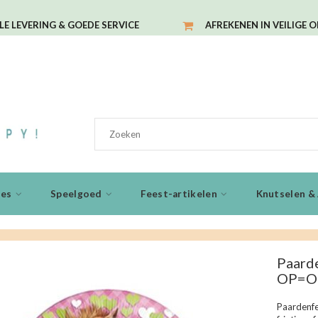
LE LEVERING & GOEDE SERVICE
AFREKENEN IN VEILIGE 
ies
Speelgoed
Feest-artikelen
Knutselen & 
Paarde
OP=O
Paardenfee