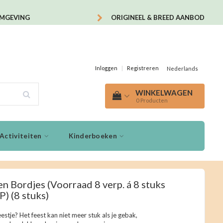
OMGEVING
ORIGINEEL & BREED AANBOD
Inloggen
|
Registreren
Nederlands
WINKELWAGEN
0
Producten
Activiteiten
Kinderboeken
n Bordjes (Voorraad 8 verp. á 8 stuks
P)
(8 stuks)
stje? Het feest kan niet meer stuk als je gebak,