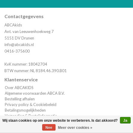
Contactgegevens
ABCAkids
Ant. van Leeuwenhoekweg 7
5151 DV Drunen
info@abcakids.nl
0416-375600
KvK nummer: 18042704
BTW nummer: NL 8184.46.390.B01
Klantenservice
Over ABCAKIDS
Algemene voorwaarden ABCA B.V.
Bestelling afhalen
Privacy policy & Cookiebeleid
Betalingsmogelijkheden
Verzending & Bestelinformatie
Wij slaan cookies op om onze website te verbeteren. Is dat akkoord?
Ja
Klantenservice
(0)
| €0,00
Nee
Meer over cookies »