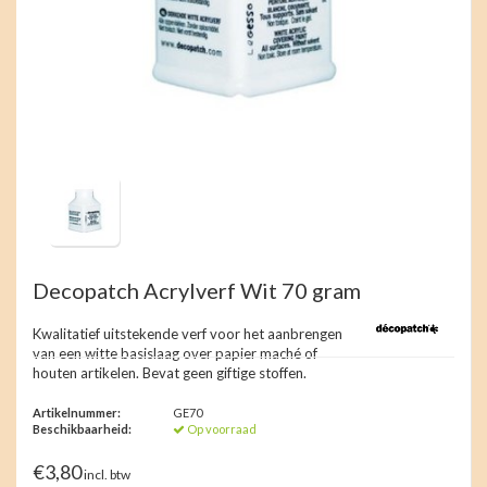
Decopatch Acrylverf Wit 70 gram
Kwalitatief uitstekende verf voor het aanbrengen
van een witte basislaag over papier maché of
houten artikelen. Bevat geen giftige stoffen.
Artikelnummer:
GE70
Beschikbaarheid:
Op voorraad
€3,80
incl. btw