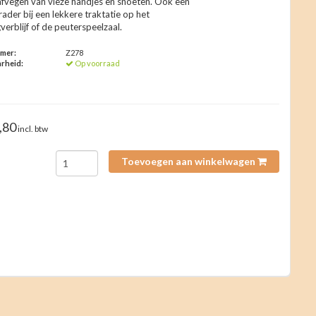
afvegen van vieze handjes en snoeten. Ook een
ader bij een lekkere traktatie op het
erblijf of de peuterspeelzaal.
mmer:
Z278
rheid:
Op voorraad
,80
incl. btw
Toevoegen aan winkelwagen