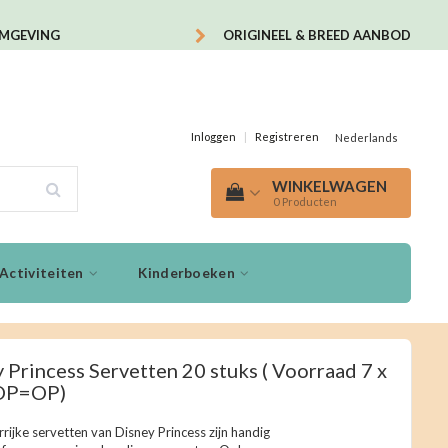
OMGEVING
ORIGINEEL & BREED AANBOD
Inloggen
|
Registreren
Nederlands
WINKELWAGEN
0
Producten
Activiteiten
Kinderboeken
 Princess Servetten 20 stuks ( Voorraad 7 x
 OP=OP)
rijke servetten van Disney Princess zijn handig