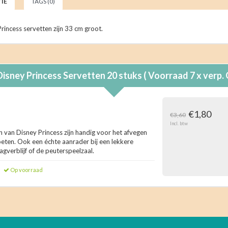
IE
TAGS (0)
rincess servetten zijn 33 cm groot.
Disney Princess Servetten 20 stuks ( Voorraad 7 x verp
€1,80
€3,60
Incl. btw
n van Disney Princess zijn handig voor het afvegen
oeten. Ook een échte aanrader bij een lekkere
agverblijf of de peuterspeelzaal.
Op voorraad