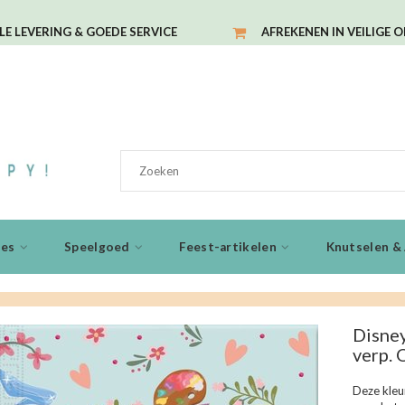
LE LEVERING & GOEDE SERVICE
AFREKENEN IN VEILIGE 
ies
Speelgoed
Feest-artikelen
Knutselen & 
Disney
verp.
Deze kleur