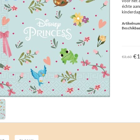
voor het 
échte aanr
kinderdagv
Artikelnu
Beschikbaa
€1
€3,60