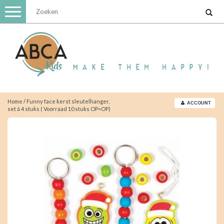
Toggle
navigation
Home
/
Funny face kerst sleutelhanger,
ACCOUNT
set á 4 stuks ( Voorraad 10 stuks OP=OP)