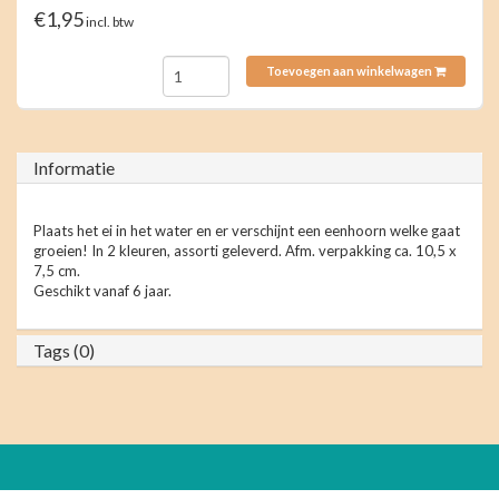
€1,95
incl. btw
Toevoegen aan winkelwagen
Informatie
Plaats het ei in het water en er verschijnt een eenhoorn welke gaat
groeien! In 2 kleuren, assorti geleverd. Afm. verpakking ca. 10,5 x
7,5 cm.
Geschikt vanaf 6 jaar.
Tags (0)