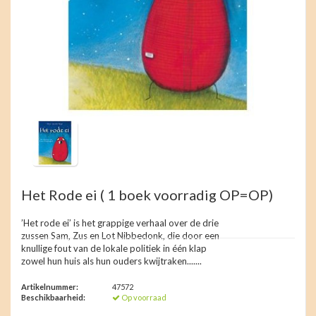
Het Rode ei ( 1 boek voorradig OP=OP)
’Het rode ei’ is het grappige verhaal over de drie
zussen Sam, Zus en Lot Nibbedonk, die door een
knullige fout van de lokale politiek in één klap
zowel hun huis als hun ouders kwijtraken.......
Artikelnummer:
47572
Beschikbaarheid:
Op voorraad