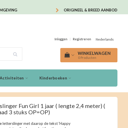
OMGEVING
ORIGINEEL & BREED AANBOD
Inloggen
|
Registreren
Nederlands
WINKELWAGEN
0
Producten
Activiteiten
Kinderboeken
slinger Fun Girl 1 jaar ( lengte 2,4 meter) (
aad 3 stuks OP=OP)
e letterslinger met daarop de tekst 'Happy