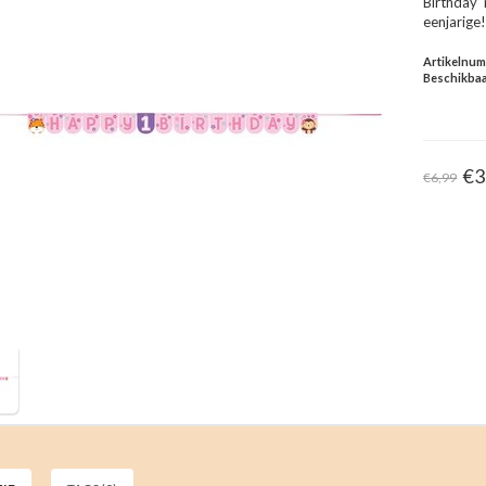
Birthday'
eenjarige
Artikelnu
Beschikbaa
€3
€6,99