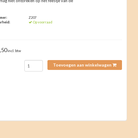
 mag niet ontbreken op het feestje van de
!
mmer:
Z207
rheid:
Op voorraad
,50
incl. btw
Toevoegen aan winkelwagen