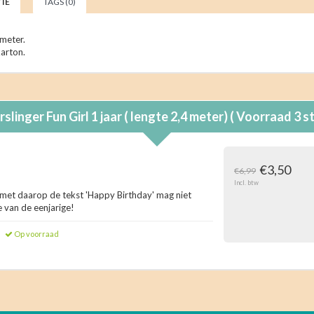
IE
TAGS (0)
 meter.
karton.
rslinger Fun Girl 1 jaar ( lengte 2,4 meter) ( Voorraad 3
€3,50
€6,99
Incl. btw
r met daarop de tekst 'Happy Birthday' mag niet
e van de eenjarige!
Op voorraad