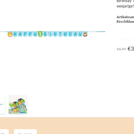
Birthday'
eenjarige
Artikelnu
Beschikbaa
€3
€6,99