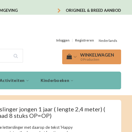
OMGEVING
ORIGINEEL & BREED AANBOD
Inloggen
|
Registreren
Nederlands
WINKELWAGEN
0
Producten
Activiteiten
Kinderboeken
slinger jongen 1 jaar ( lengte 2,4 meter) (
aad 8 stuks OP=OP)
e letterslinger met daarop de tekst 'Happy