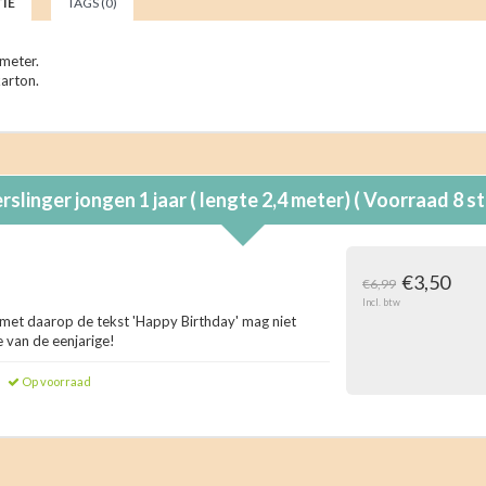
IE
TAGS (0)
 meter.
karton.
rslinger jongen 1 jaar ( lengte 2,4 meter) ( Voorraad 8
€3,50
€6,99
Incl. btw
r met daarop de tekst 'Happy Birthday' mag niet
e van de eenjarige!
Op voorraad