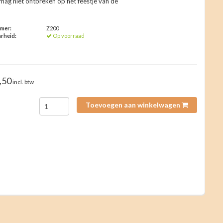
 mag niet ontbreken op het feestje van de
!
mmer:
Z200
rheid:
Op voorraad
,50
incl. btw
Toevoegen aan winkelwagen