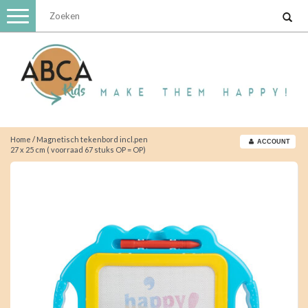
Toggle
navigation
Home
/
Magnetisch tekenbord incl.pen
ACCOUNT
27 x 25 cm ( voorraad 67 stuks OP = OP)