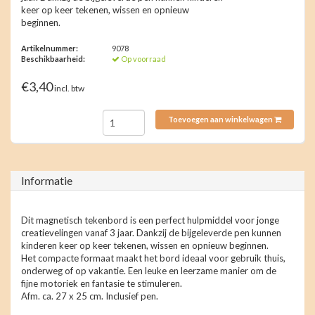
keer op keer tekenen, wissen en opnieuw
beginnen.
Artikelnummer:
9078
Beschikbaarheid:
Op voorraad
€3,40
incl. btw
Toevoegen aan winkelwagen
Informatie
Dit magnetisch tekenbord is een perfect hulpmiddel voor jonge
creatievelingen vanaf 3 jaar. Dankzij de bijgeleverde pen kunnen
kinderen keer op keer tekenen, wissen en opnieuw beginnen.
Het compacte formaat maakt het bord ideaal voor gebruik thuis,
onderweg of op vakantie. Een leuke en leerzame manier om de
fijne motoriek en fantasie te stimuleren.
Afm. ca. 27 x 25 cm. Inclusief pen.