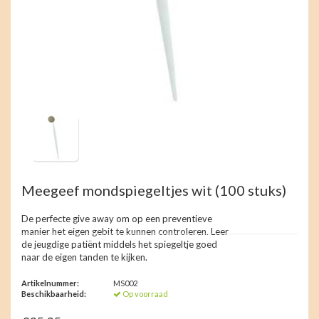
Meegeef mondspiegeltjes wit
(100 stuks)
De perfecte give away om op een preventieve
manier het eigen gebit te kunnen controleren. Leer
de jeugdige patiënt middels het spiegeltje goed
naar de eigen tanden te kijken.
Artikelnummer:
MS002
Beschikbaarheid:
Op voorraad