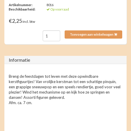
Artikelnummer:
8016
Beschikbaarheid:
Op voorraad
€2,25
incl. btw
Toevoegen aan winkelwagen
Informatie
Breng de feestdagen tot leven met deze opwindbare
kerstfiguurtjes! Van vrolijke kerstman tot een schattige pinquïn,
een grappige sneeuwpop en een speels rendiertje, goed voor veel
plezier! Wind het mechanisme op en kijk hoe ze springen en
dansen! Assorti figuren geleverd.
Afm. ca. 7 cm.