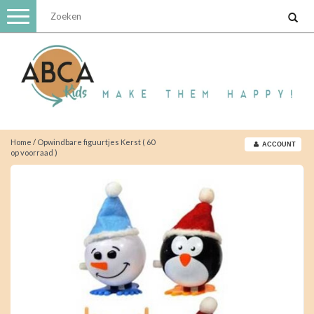
Toggle
navigation
Home
/
Opwindbare figuurtjes Kerst ( 60
ACCOUNT
op voorraad )