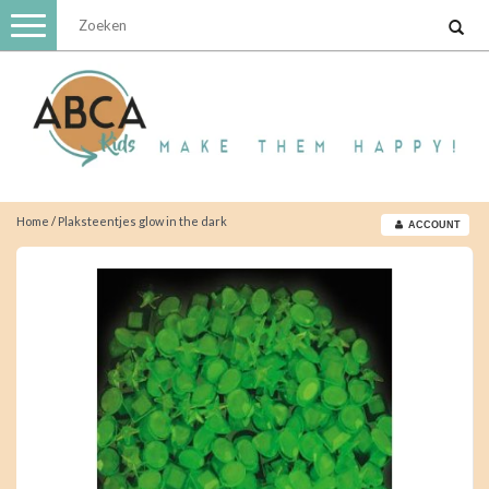
Toggle
navigation
Home
/
Plaksteentjes glow in the dark
ACCOUNT