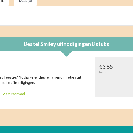
IE
TAGS (0)
Bestel
Smiley uitnodigingen 8 stuks
€3,85
Incl. btw
y feestje? Nodig vriendjes en vriendinnetjes uit
 leuke uitnodigingen.
Op voorraad