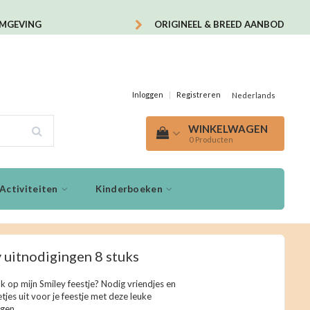
OMGEVING
ORIGINEEL & BREED AANBOD
Inloggen
|
Registreren
Nederlands
WINKELWAGEN
0
Producten
Activiteiten
Kinderboeken
 uitnodigingen 8 stuks
k op mijn Smiley feestje? Nodig vriendjes en
tjes uit voor je feestje met deze leuke
ngen.