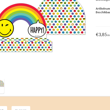
Artikelnu
Beschikbaa
€3,85
in