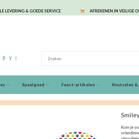
LE LEVERING & GOEDE SERVICE
AFREKENEN IN VEILIGE 
ies
Speelgoed
Feest-artikelen
Knutselen & 
Smiley
Kom je oo
vriendinne
uitnodigi