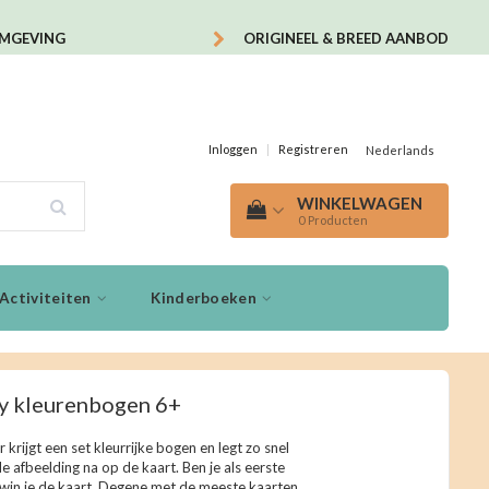
OMGEVING
ORIGINEEL & BREED AANBOD
Inloggen
|
Registreren
Nederlands
WINKELWAGEN
0
Producten
Activiteiten
Kinderboeken
y kleurenbogen 6+
r krijgt een set kleurrijke bogen en legt zo snel
e afbeelding na op de kaart. Ben je als eerste
 win je de kaart. Degene met de meeste kaarten