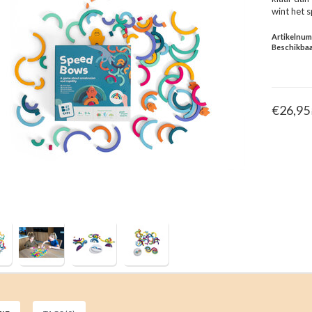
wint het s
Artikelnu
Beschikbaa
€26,95