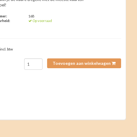
pel!
mmer:
16B
rheid:
Op voorraad
incl. btw
Toevoegen aan winkelwagen