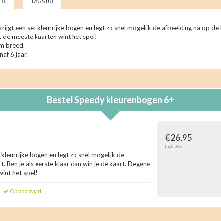
IE
TAGS (0)
krijgt een set kleurrijke bogen en legt zo snel mogelijk de afbeelding na op de k
de meeste kaarten wint het spel!
cm breed.
af 6 jaar.
Bestel
Speedy kleurenbogen 6+
€26,95
Incl. btw
t kleurrijke bogen en legt zo snel mogelijk de
t. Ben je als eerste klaar dan win je de kaart. Degene
int het spel!
Op voorraad