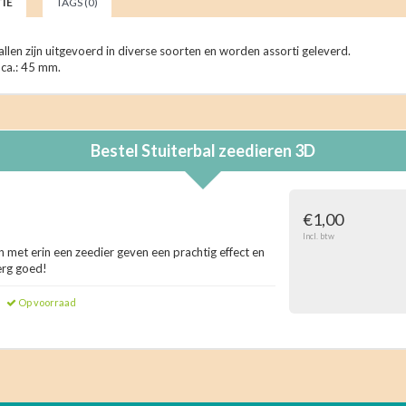
IE
TAGS (0)
allen zijn uitgevoerd in diverse soorten en worden assorti geleverd.
ca.: 45 mm.
Bestel
Stuiterbal zeedieren 3D
€1,00
Incl. btw
 met erin een zeedier geven een prachtig effect en
erg goed!
Op voorraad