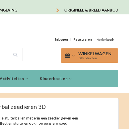
OMGEVING
ORIGINEEL & BREED AANBOD
Inloggen
|
Registreren
Nederlands
WINKELWAGEN
0
Producten
Activiteiten
Kinderboeken
rbal zeedieren 3D
e stuiterballen met erin een zeedier geven een
effect en stuiteren ook nog eens erg goed!