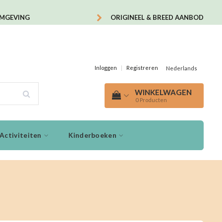
OMGEVING
ORIGINEEL & BREED AANBOD
Inloggen
|
Registreren
Nederlands
WINKELWAGEN
0
Producten
Activiteiten
Kinderboeken