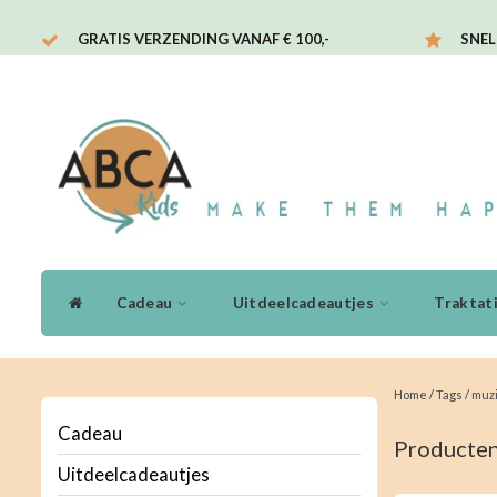
GRATIS VERZENDING VANAF € 100,-
SNEL
Cadeau
Uitdeelcadeautjes
Traktat
Home
/
Tags
/
muz
Cadeau
Producten
Uitdeelcadeautjes