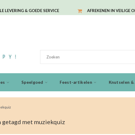
LE LEVERING & GOEDE SERVICE
AFREKENEN IN VEILIGE 
ies
Speelgoed
Feest-artikelen
Knutselen & 
iekquiz
 getagd met muziekquiz