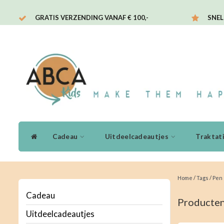
GRATIS VERZENDING VANAF € 100,-
SNEL
Cadeau
Uitdeelcadeautjes
Traktat
Home
/
Tags
/
Pen
Cadeau
Producten
Uitdeelcadeautjes