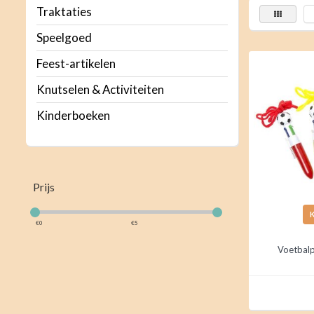
Traktaties
Speelgoed
Feest-artikelen
Knutselen & Activiteiten
Kinderboeken
Prijs
€
0
€
5
Voetbal