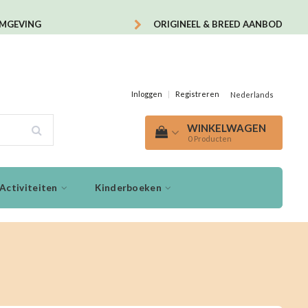
OMGEVING
ORIGINEEL & BREED AANBOD
Inloggen
|
Registreren
Nederlands
WINKELWAGEN
0
Producten
Activiteiten
Kinderboeken