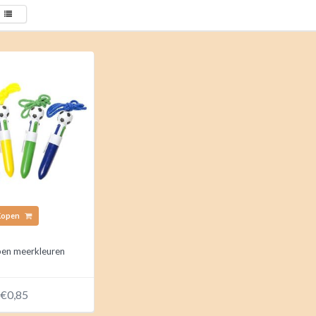
Kopen
pen meerkleuren
€0,85