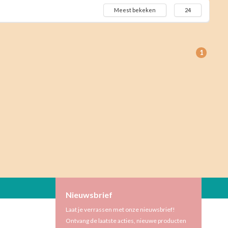
Meest bekeken
24
1
Nieuwsbrief
Laat je verrassen met onze nieuwsbrief!
Ontvang de laatste acties, nieuwe producten