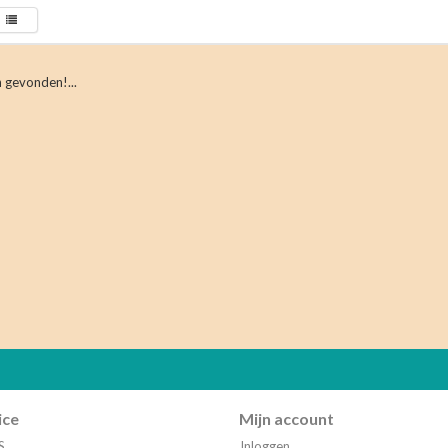
 gevonden!...
ice
Mijn account
S
Inloggen