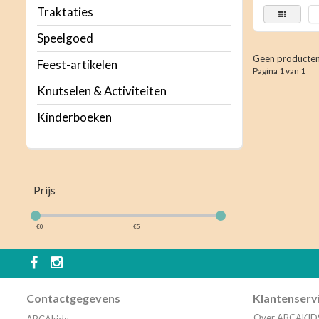
Traktaties
Speelgoed
Geen producten
Feest-artikelen
Pagina 1 van 1
Knutselen & Activiteiten
Kinderboeken
Prijs
€
0
€
5
Contactgegevens
Klantenserv
Over ABCAKID
ABCAkids