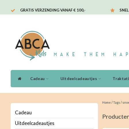
GRATIS VERZENDING VANAF € 100,-
SNEL
Cadeau
Uitdeelcadeautjes
Traktat
Home
/
Tags
/
sno
Cadeau
Producten
Uitdeelcadeautjes