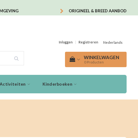
OMGEVING
ORIGINEEL & BREED AANBOD
Inloggen
|
Registreren
Nederlands
WINKELWAGEN
0
Producten
Activiteiten
Kinderboeken