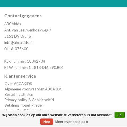
Contactgegevens
ABCAkids
Ant. van Leeuwenhoekweg 7
5151 DV Drunen
info@abcakids.nl
0416-375600
KvK nummer: 18042704
BTW nummer: NL 8184.46.390.B01
Klantenservice
Over ABCAKIDS
Algemene voorwaarden ABCA B.V.
Bestelling afhalen
Privacy policy & Cookiebeleid
Betalingsmogelijkheden
Verzending & Bestelinformatie
Wij slaan cookies op om onze website te verbeteren. Is dat akkoord?
Ja
Klantenservice
(0)
| €0,00
Nee
Meer over cookies »