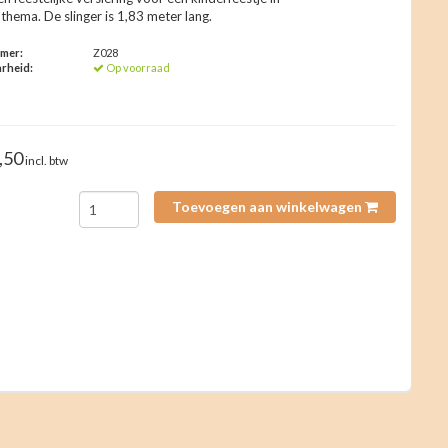
thema. De slinger is 1,83 meter lang.
mmer:
Z028
rheid:
Op voorraad
,50
incl. btw
Toevoegen aan winkelwagen