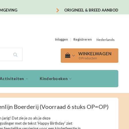
OMGEVING
ORIGINEEL & BREED AANBOD
Inloggen
|
Registreren
Nederlands
WINKELWAGEN
0
Producten
Activiteiten
Kinderboeken
nlijn Boerderij (Voorraad 6 stuks OP=OP)
n jarig! Dat zie je zo als je deze
gsslinger met de tekst 'Happy Birthday' ziet
n feestelijke versiering voor een kinderfeestje in