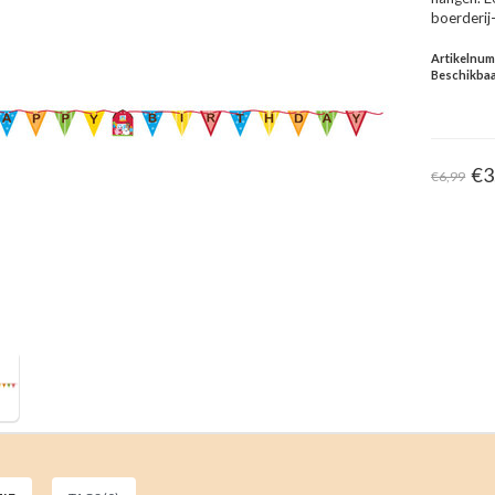
boerderij-
Artikelnu
Beschikbaa
€3
€6,99