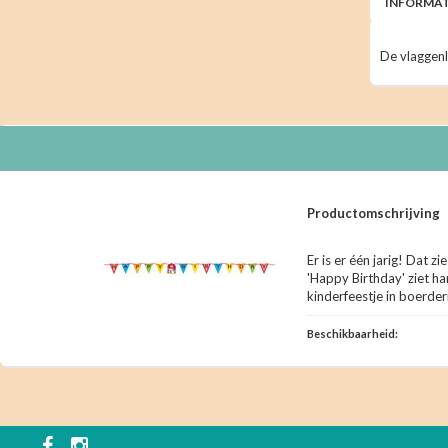
INFORMAT
De vlaggenl
Productomschrijving
Er is er één jarig! Dat z
'Happy Birthday' ziet ha
kinderfeestje in boerder
Beschikbaarheid: