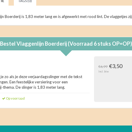
IE
TAGS (0)
ijn Boerderij is 1,83 meter lang en is afgewerkt met rood lint. De vlaggetjes 
Bestel
Vlaggenlijn Boerderij (Voorraad 6 stuks OP=OP)
€3,50
€6,99
Incl. btw
ie je zo als je deze verjaardagsslinger met de tekst
ngen. Een feestelijke versiering voor een
ij-thema. De slinger is 1,83 meter lang.
Op voorraad