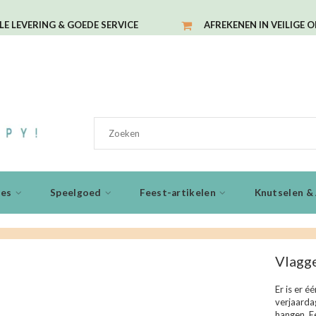
LE LEVERING & GOEDE SERVICE
AFREKENEN IN VEILIGE 
ies
Speelgoed
Feest-artikelen
Knutselen & 
Vlagge
Er is er éé
verjaarda
hangen. Ee