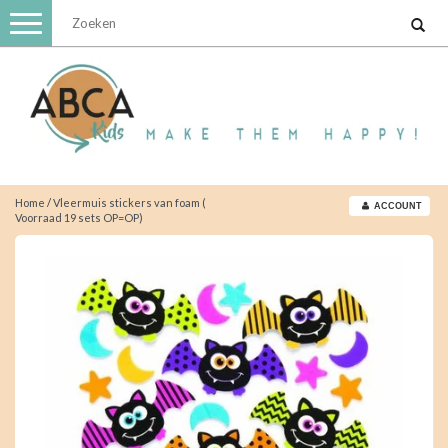
Toggle
navigation
Home
/
Vleermuis stickers van foam (
ACCOUNT
Voorraad 19 sets OP=OP)