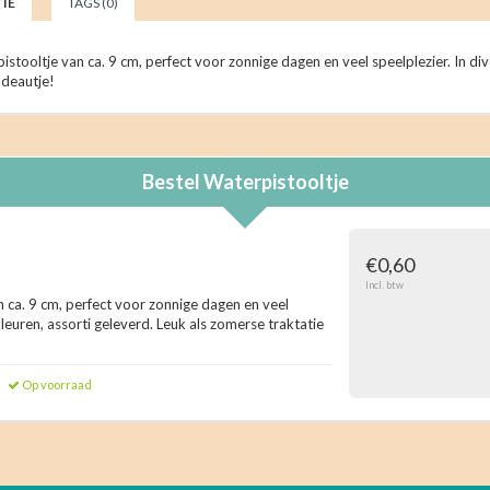
IE
TAGS (0)
istooltje van ca. 9 cm, perfect voor zonnige dagen en veel speelplezier. In div
deautje!
Bestel
Waterpistooltje
€0,60
Incl. btw
n ca. 9 cm, perfect voor zonnige dagen en veel
kleuren, assorti geleverd. Leuk als zomerse traktatie
Op voorraad