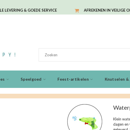
LE LEVERING & GOEDE SERVICE
AFREKENEN IN VEILIGE 
ies
Speelgoed
Feest-artikelen
Knutselen & 
Waterp
Klein wate
dagen en v
geleverd. 