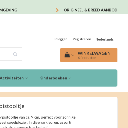
OMGEVING
ORIGINEEL & BREED AANBOD
Inloggen
|
Registreren
Nederlands
WINKELWAGEN
0
Producten
Activiteiten
Kinderboeken
istooltje
rpistooltje van ca. 9 cm, perfect voor zonnige
eel speelplezier. In diverse kleuren, assorti
Leuk als zomerse traktatie of