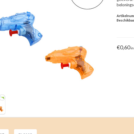
belonings
Artikelnu
Beschikbaa
€0,60
in