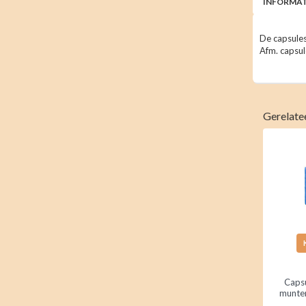
INFORMAT
De capsules
Afm. capsul
Gerelate
Caps
munten
aut