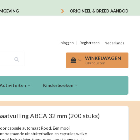
OMGEVING
ORIGINEEL & BREED AANBOD
Inloggen
|
Registreren
Nederlands
WINKELWAGEN
0
Producten
Activiteiten
Kinderboeken
aatvulling ABCA 32 mm
(200 stuks)
voor capsule automaat Rood. Een mooi
nt bestaande uit stuiterballen en capsules welke
n met leuke kleine items voor zowel jongens als