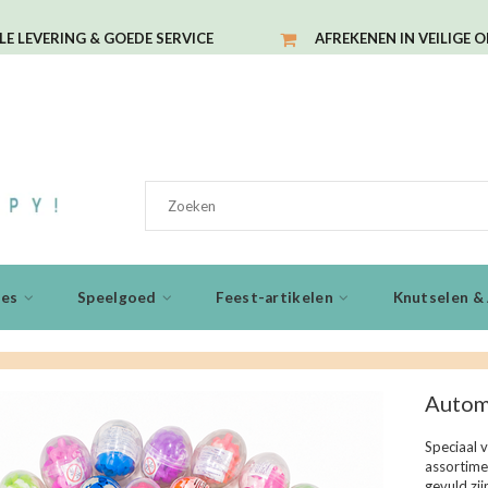
LE LEVERING & GOEDE SERVICE
AFREKENEN IN VEILIGE 
ies
Speelgoed
Feest-artikelen
Knutselen & 
Autom
Speciaal 
assortime
gevuld zij