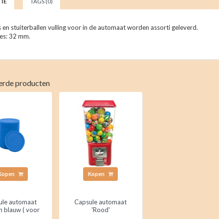
IE
TAGS (0)
 en stuiterballen vulling voor in de automaat worden assorti geleverd.
es: 32 mm.
erde producten
Kopen
Kopen
ule automaat
Capsule automaat
 blauw ( voor
'Rood'
omaat rood)