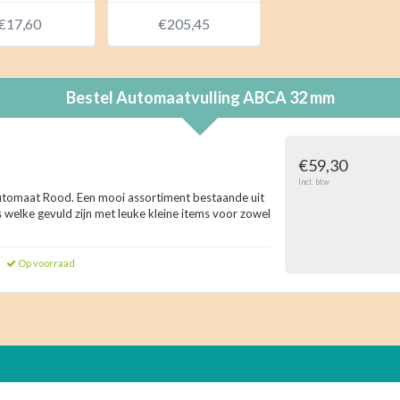
€17,60
€205,45
Bestel
Automaatvulling ABCA 32 mm
€59,30
Incl. btw
automaat Rood. Een mooi assortiment bestaande uit
s welke gevuld zijn met leuke kleine items voor zowel
Op voorraad