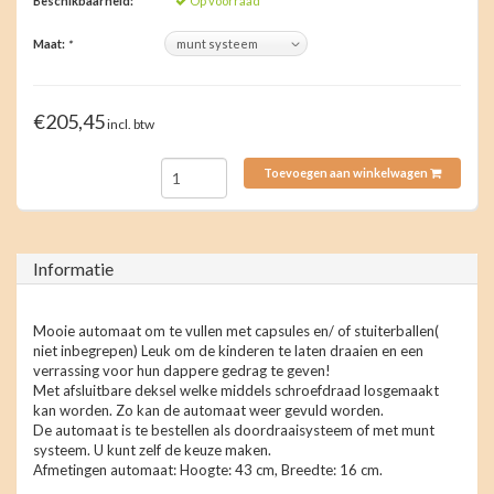
Beschikbaarheid:
Op voorraad
Maat:
*
€205,45
incl. btw
Toevoegen aan winkelwagen
Informatie
Mooie automaat om te vullen met capsules en/ of stuiterballen(
niet inbegrepen) Leuk om de kinderen te laten draaien en een
verrassing voor hun dappere gedrag te geven!
Met afsluitbare deksel welke middels schroefdraad losgemaakt
kan worden. Zo kan de automaat weer gevuld worden.
De automaat is te bestellen als doordraaisysteem of met munt
systeem. U kunt zelf de keuze maken.
Afmetingen automaat: Hoogte: 43 cm, Breedte: 16 cm.