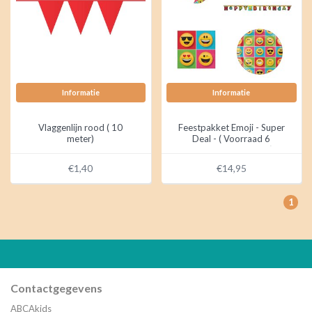
Informatie
Informatie
Vlaggenlijn rood ( 10
Feestpakket Emoji - Super
meter)
Deal - ( Voorraad 6
pakketten OP = OP)
€1,40
€14,95
1
Contactgegevens
ABCAkids