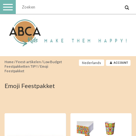
Toggle
navigation
Home
/
Feest-artikelen
/
Low Budget
Nederlands
ACCOUNT
Feestpakketten TIP!!
/
Emoji
Feestpakket
Emoji Feestpakket