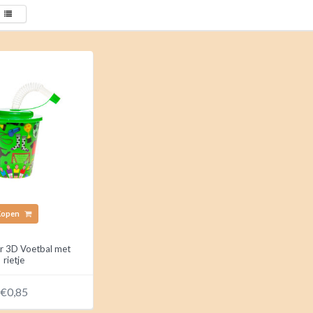
Kopen
r 3D Voetbal met
rietje
€0,85