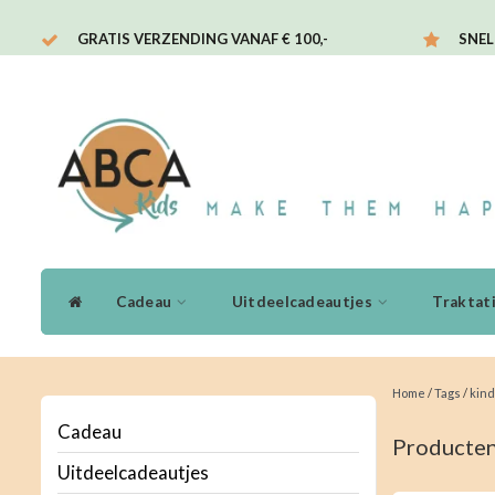
GRATIS VERZENDING VANAF € 100,-
SNEL
Cadeau
Uitdeelcadeautjes
Traktat
Home
/
Tags
/
kind
Cadeau
Producten
Uitdeelcadeautjes