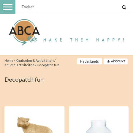
Toggle
navigation
Home
/
Knutselen & Activiteiten
/
Nederlands
ACCOUNT
Knutselactiviteiten
/
Decopatch fun
Decopatch fun